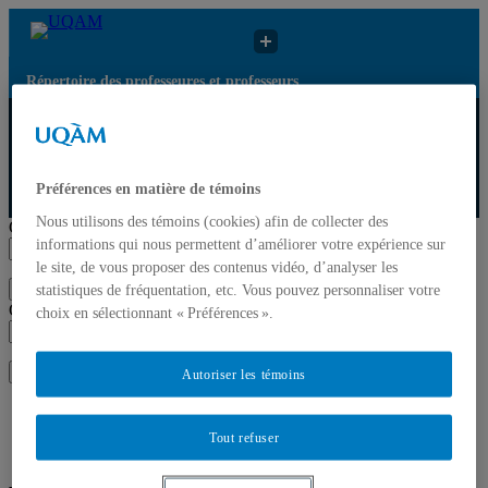
Répertoire des professeures et professeurs
Répertoire des
Résultats de
UQAM
professeures et
recherche pour
prof...
« Inter...
Préférences en matière de témoins
Répertoire des professeures et professeurs
Nous utilisons des témoins (cookies) afin de collecter des
Chercher par nom ou par expertise
informations qui nous permettent d’améliorer votre expérience sur
le site, de vous proposer des contenus vidéo, d’analyser les
Soumettre la recherche
statistiques de fréquentation, etc. Vous pouvez personnaliser votre
Chercher par nom ou par expertise
choix en sélectionnant « Préférences ».
Soumettre la recherche
Autoriser les témoins
Liste des professeures et professeurs par départements et
écoles
Tout refuser
Mettre à jour votre fiche