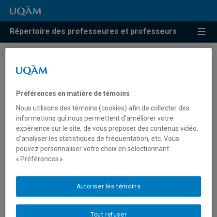
Répertoire des professeures et professeurs
Résultats de recherche pour
« Linguistique et intelligence
Préférences en matière de témoins
artificielle »
Nous utilisons des témoins (cookies) afin de collecter des
informations qui nous permettent d’améliorer votre
expérience sur le site, de vous proposer des contenus vidéo,
d’analyser les statistiques de fréquentation, etc. Vous
Smith, Elizabeth Allyn
pouvez personnaliser votre choix en sélectionnant
« Préférences ».
smith.elizabeth_allyn@uqam.ca
Autoriser les témoins
Linguistique et intelligence artificielle
Tout refuser