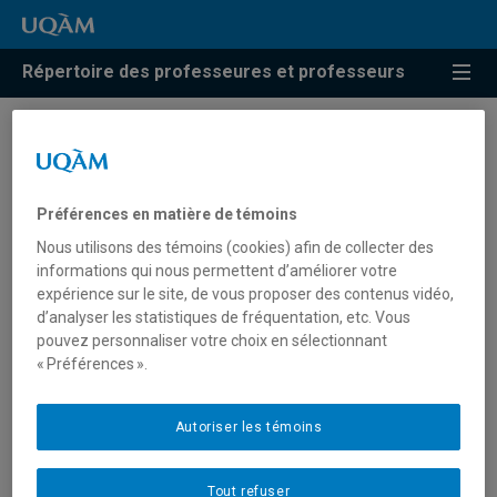
Répertoire des professeures et professeurs
Résultats de recherche pour
« Manoeuvre en art »
Préférences en matière de témoins
Nous utilisons des témoins (cookies) afin de collecter des
informations qui nous permettent d’améliorer votre
Doyon, Hélène
expérience sur le site, de vous proposer des contenus vidéo,
d’analyser les statistiques de fréquentation, etc. Vous
doyon.helene.2@uqam.ca
pouvez personnaliser votre choix en sélectionnant
« Préférences ».
Manoeuvre en art
Autoriser les témoins
Tout refuser