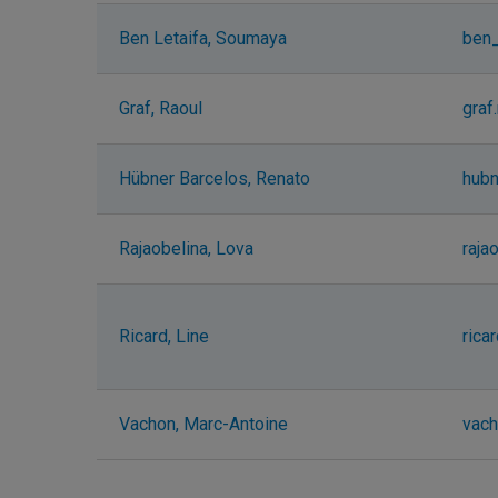
Ben Letaifa, Soumaya
ben_
Graf, Raoul
graf
Hübner Barcelos, Renato
hubn
Rajaobelina, Lova
raja
Ricard, Line
rica
Vachon, Marc-Antoine
vach