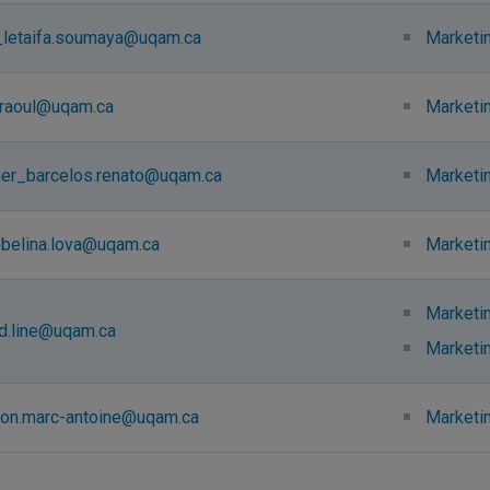
letaifa.soumaya@uqam.ca
Marketi
.raoul@uqam.ca
Marketi
er_barcelos.renato@uqam.ca
Marketi
obelina.lova@uqam.ca
Marketi
Marketin
rd.line@uqam.ca
Marketi
on.marc-antoine@uqam.ca
Marketin