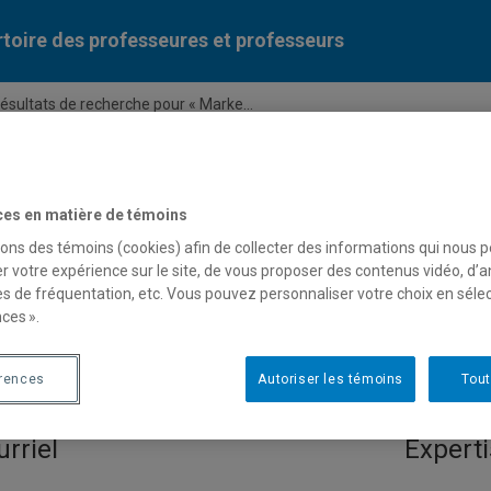
toire des professeures et professeurs
ésultats de recherche pour « Marke...
Liste des professeures et professeurs par dépa
ces en matière de témoins
sons des témoins (cookies) afin de collecter des informations qui nous 
r votre expérience sur le site, de vous proposer des contenus vidéo, d’a
es de fréquentation, etc. Vous pouvez personnaliser votre choix en séle
ces ».
 pour « Marketing des servi
érences
Autoriser les témoins
Tout
rriel
Experti