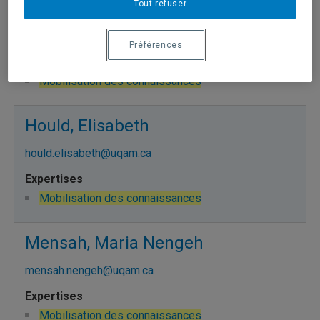
Tout refuser
Goulet, Nathalie
goulet.nathalie@uqam.ca
Préférences
Mobilisation des connaissances
Hould, Elisabeth
hould.elisabeth@uqam.ca
Mobilisation des connaissances
Mensah, Maria Nengeh
mensah.nengeh@uqam.ca
Mobilisation des connaissances