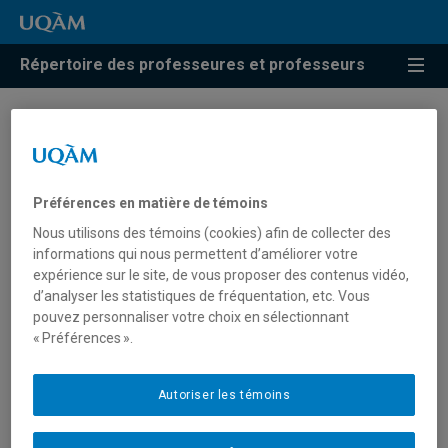
Répertoire des professeures et professeurs
Résultats de recherche pour
« Mobilisation des
connaissances »
Préférences en matière de témoins
Nous utilisons des témoins (cookies) afin de collecter des
informations qui nous permettent d’améliorer votre
expérience sur le site, de vous proposer des contenus vidéo,
Beaudoin, Cindy
d’analyser les statistiques de fréquentation, etc. Vous
pouvez personnaliser votre choix en sélectionnant
beaudoin.cindy.2@uqam.ca
« Préférences ».
Autoriser les témoins
Mobilisation des connaissances