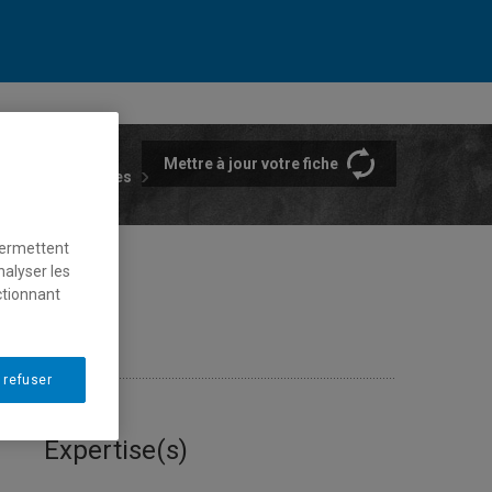
Mettre à jour votre fiche
rtements et écoles
permettent
nalyser les
ctionnant
 refuser
Expertise(s)