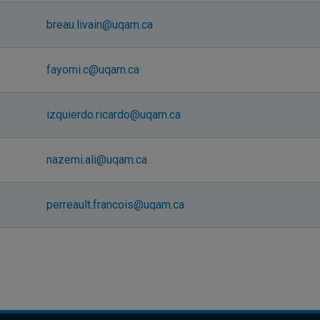
breau.livain@uqam.ca
fayomi.c@uqam.ca
izquierdo.ricardo@uqam.ca
nazemi.ali@uqam.ca
perreault.francois@uqam.ca