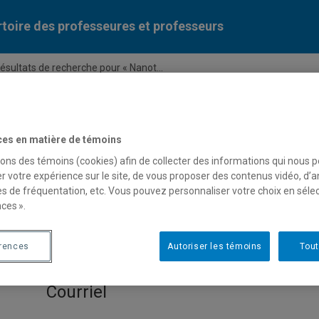
toire des professeures et professeurs
ésultats de recherche pour « Nanot...
Liste des professeures et professeurs par dépa
ces en matière de témoins
sons des témoins (cookies) afin de collecter des informations qui nous 
r votre expérience sur le site, de vous proposer des contenus vidéo, d’a
es de fréquentation, etc. Vous pouvez personnaliser votre choix en séle
ces ».
e pour « Nanotechnologies »
érences
Autoriser les témoins
Tout
Courriel