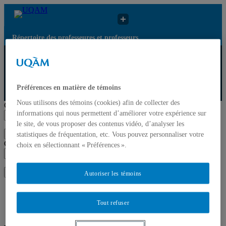
Répertoire des professeures et professeurs
Répertoire des
Résultats de
UQAM
professeures et
recherche pour
prof...
« Palyn...
Préférences en matière de témoins
Répertoire des professeures et professeurs
Nous utilisons des témoins (cookies) afin de collecter des
Chercher par nom ou par expertise
informations qui nous permettent d’améliorer votre expérience sur
le site, de vous proposer des contenus vidéo, d’analyser les
Soumettre la recherche
statistiques de fréquentation, etc. Vous pouvez personnaliser votre
Chercher par nom ou par expertise
choix en sélectionnant « Préférences ».
Soumettre la recherche
Autoriser les témoins
Liste des professeures et professeurs par départements et
écoles
Tout refuser
Mettre à jour votre fiche