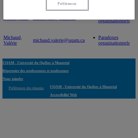
Professeur
Courriel
Expertise(s)
Préférences
Paradoxes
Delisle, Julie
delisle.julie@uqam.ca
organisationnels
Michaud,
Paradoxes
michaud.valerie@uqam.ca
Valérie
organisationnels
UQAM - Université du Québec à Montréal
Répertoire des professeures et professeurs
Nous joindre
UQAM - Université du Québec à Montréal
Préférences des témoins
Accessibilité Web