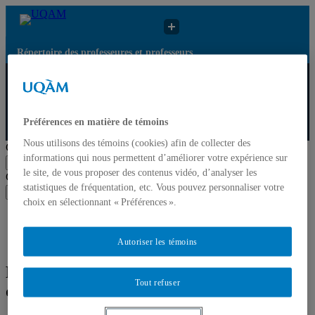
Répertoire des professeures et professeurs
Répertoire des
Résultats de recherche
UQAM
professeures et
pour « Paradoxes
professeurs
organisationnels »
Préférences en matière de témoins
Répertoire des professeures et professeurs
Nous utilisons des témoins (cookies) afin de collecter des
Chercher par nom ou par expertise
informations qui nous permettent d’améliorer votre expérience sur
Soumettre la recherche
le site, de vous proposer des contenus vidéo, d’analyser les
Chercher par nom ou par expertise
statistiques de fréquentation, etc. Vous pouvez personnaliser votre
Soumettre la recherche
choix en sélectionnant « Préférences ».
Liste des professeures et professeurs par départements et
écoles
Mettre à jour votre fiche
Autoriser les témoins
Résultats de recherche pour « Paradoxes
Tout refuser
organisationnels »