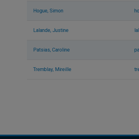
Hogue, Simon
h
Lalande, Justine
la
Patsias, Caroline
p
Tremblay, Mireille
t