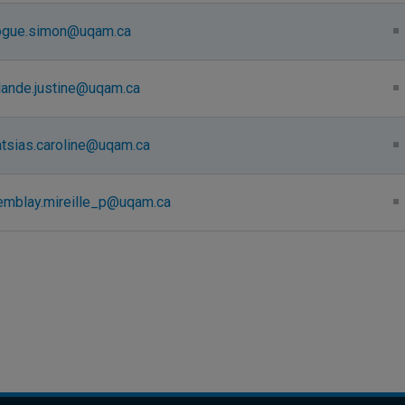
ogue.simon@uqam.ca
lande.justine@uqam.ca
atsias.caroline@uqam.ca
remblay.mireille_p@uqam.ca