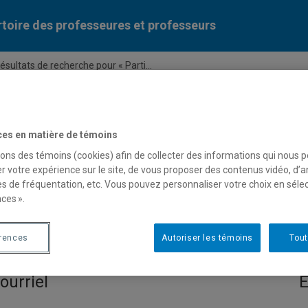
toire des professeures et professeurs
ésultats de recherche pour « Parti...
Liste des professeures et professeurs par dépa
ces en matière de témoins
sons des témoins (cookies) afin de collecter des informations qui nous 
r votre expérience sur le site, de vous proposer des contenus vidéo, d’a
es de fréquentation, etc. Vous pouvez personnaliser votre choix en séle
ces ».
 pour « Participation citoye
érences
Autoriser les témoins
Tout
ourriel
E