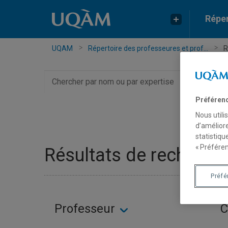
Réper
UQAM
Répertoire des professeures et prof...
R
Chercher
par
nom
Préféren
ou
Nous utili
par
d’améliore
expertise
statistiqu
« Préféren
Résultats de recherche
Préf
Professeur
C