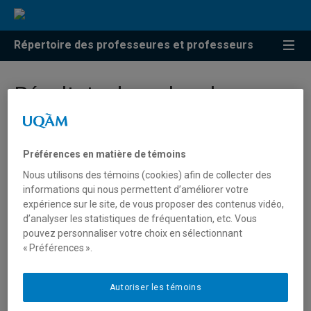
Répertoire des professeures et professeurs
Résultats de recherche pour
« Performance artistique »
Préférences en matière de témoins
Nous utilisons des témoins (cookies) afin de collecter des
Clausen, Barbara
informations qui nous permettent d’améliorer votre
expérience sur le site, de vous proposer des contenus vidéo,
clausen.barbara@uqam.ca
d’analyser les statistiques de fréquentation, etc. Vous
pouvez personnaliser votre choix en sélectionnant
« Préférences ».
Performance artistique
Autoriser les témoins
De Pauw, Manon