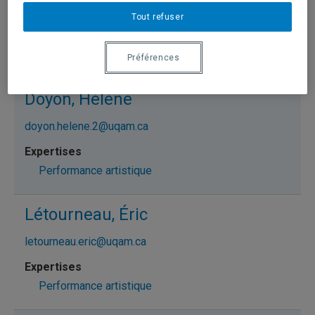
de_pauw.manon@uqam.ca
Tout refuser
Performance artistique
Préférences
Doyon, Hélène
doyon.helene.2@uqam.ca
Performance artistique
Létourneau, Éric
letourneau.eric@uqam.ca
Performance artistique