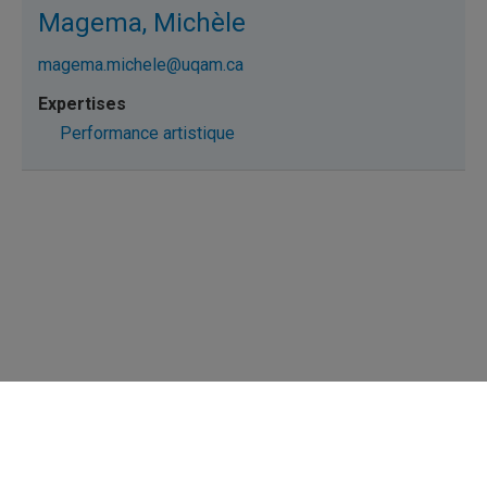
Magema, Michèle
magema.michele@uqam.ca
Performance artistique
Répertoire des professeures et professeurs
Nous joindre
UQAM - Université du Québec à Montréal
Préférences des témoins