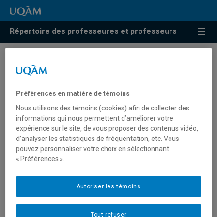
Répertoire des professeures et professeurs
Résultats de recherche pour
« Performance sociale des
Préférences en matière de témoins
entreprises »
Nous utilisons des témoins (cookies) afin de collecter des
informations qui nous permettent d’améliorer votre
expérience sur le site, de vous proposer des contenus vidéo,
d’analyser les statistiques de fréquentation, etc. Vous
M'Zali, Bouchra
pouvez personnaliser votre choix en sélectionnant
« Préférences ».
mzali.bouchra@uqam.ca
Autoriser les témoins
Performance sociale des entreprises
Tout refuser