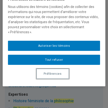
Philosophie
féministe
Nous utilisons des témoins (cookies) afin de collecter des
informations qui nous permettent d’améliorer votre
Philosophie
expérience sur le site, de vous proposer des contenus vidéo,
Philosophie
sociale
d’analyser les statistiques de fréquentation, etc. Vous
pouvez personnaliser votre choix en sélectionnant
« Préférences ».
Charron, Philippe
charron.philippe@uqam.ca
Autoriser les témoins
Tout refuser
Philosophie
et esthétique
Préférences
Chouinard, Isabelle
chouinard.isabelle@uqam.ca
Histoire féministe de la
philosophie