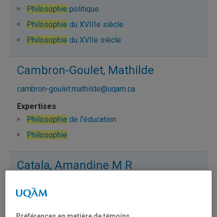
Philosophie
politique
Philosophie
du XVIIIe siècle
Philosophie
du XVIIe siècle
Cambron-Goulet, Mathilde
cambron-goulet.mathilde@uqam.ca
Philosophie
de l'éducation
Philosophie
Catala, Amandine M R
catala.amandine@uqam.ca
Philosophie
politique
Préférences en matière de témoins