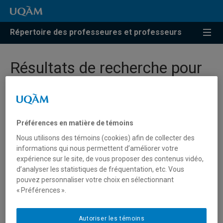
Répertoire des professeures et professeurs
Résultats de recherche pour
« Philosophie de l’esprit »
Préférences en matière de témoins
Faucher, Luc
Nous utilisons des témoins (cookies) afin de collecter des
informations qui nous permettent d’améliorer votre
faucher.luc@uqam.ca
expérience sur le site, de vous proposer des contenus vidéo,
d’analyser les statistiques de fréquentation, etc. Vous
pouvez personnaliser votre choix en sélectionnant
Philosophie de l'esprit
« Préférences ».
Fisette, Denis
Autoriser les témoins