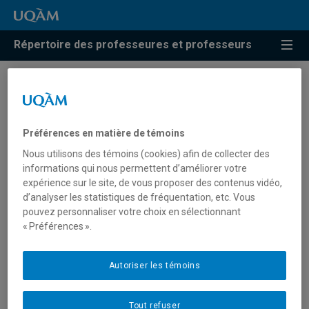
Répertoire des professeures et professeurs
Résultats de recherche pour
« Philosophie de la
Préférences en matière de témoins
psychiatrie »
Nous utilisons des témoins (cookies) afin de collecter des
informations qui nous permettent d’améliorer votre
expérience sur le site, de vous proposer des contenus vidéo,
d’analyser les statistiques de fréquentation, etc. Vous
Faucher, Luc
pouvez personnaliser votre choix en sélectionnant
« Préférences ».
faucher.luc@uqam.ca
Autoriser les témoins
Philosophie de la psychiatrie
Tout refuser