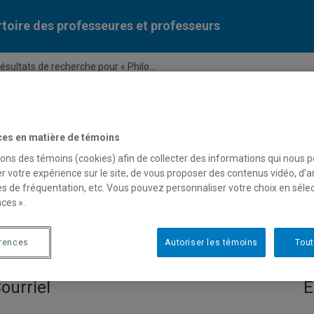
toire des professeures et professeurs
ésultats de recherche pour « Philo...
Liste des professeures et professeurs par dépa
ces en matière de témoins
sons des témoins (cookies) afin de collecter des informations qui nous 
r votre expérience sur le site, de vous proposer des contenus vidéo, d’a
es de fréquentation, etc. Vous pouvez personnaliser votre choix en séle
ces ».
 pour « Philosophie persane
érences
Autoriser les témoins
Tout
ourriel
E