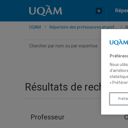
Réper
UQAM
Répertoire des professeures et prof...
R
Chercher
par
nom
Préféren
ou
Nous utili
par
d’améliore
expertise
statistiqu
« Préféren
Résultats de recherche
Préf
Professeur
C