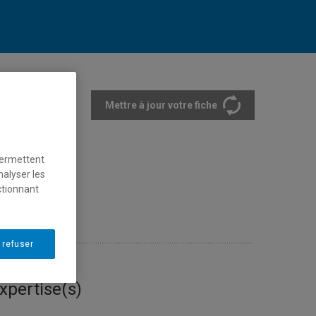
Mettre à jour votre fiche
rtements et écoles
permettent
nalyser les
ctionnant
 »
 refuser
xpertise(s)