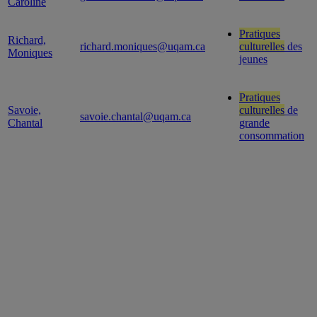
Caroline
Pratiques
Richard,
richard.moniques@uqam.ca
culturelles
des
Moniques
jeunes
Pratiques
Savoie,
culturelles
de
savoie.chantal@uqam.ca
Chantal
grande
consommation