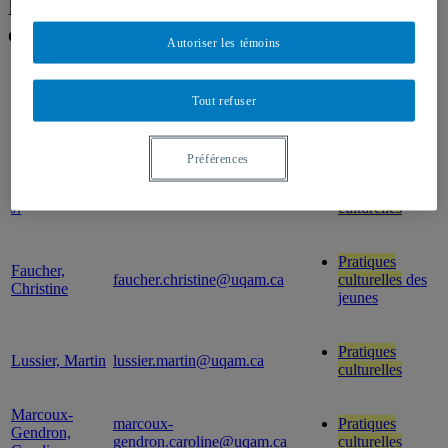
Résultats de recherche pour « Pratiques
culturelles »
Autoriser les témoins
Professeur
Courriel
Expertise(s)
Tout refuser
Pratiques
Bergeron, Yves
bergeron.y@uqam.ca
culturelles
Préférences
Carter, Jennifer
Pratiques
carter.jennifer@uqam.ca
J.
culturelles
Pratiques
Faucher,
faucher.christine@uqam.ca
culturelles
des
Christine
jeunes
Pratiques
Lussier, Martin
lussier.martin@uqam.ca
culturelles
Marcoux-
marcoux-
Pratiques
Gendron,
gendron.caroline@uqam.ca
culturelles