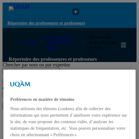
Répertoire des professeures et professeurs
Répertoire des
Résultats de
UQAM
professeures et
recherche pour
prof...
« Prati...
Répertoire des professeures et professeurs
Chercher par nom ou par expertise
Soumettre la recherche
Chercher par nom ou par expertise
Préférences en matière de témoins
Soumettre la recherche
Nous utilisons des témoins (cookies) afin de collecter des
informations qui nous permettent d’améliorer votre expérience sur
Liste des professeures et professeurs par départements et
le site, de vous proposer des contenus vidéo, d’analyser les
écoles
Mettre à jour votre fiche
statistiques de fréquentation, etc. Vous pouvez personnaliser votre
choix en sélectionnant « Préférences ».