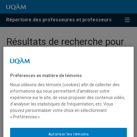
Répertoire des professeures et professeurs
Résultats de recherche pour
« Pratiques documentaires »
Préférences en matière de témoins
Biron, Charlotte
Nous utilisons des témoins (cookies) afin de collecter des
informations qui nous permettent d’améliorer votre
biron.charlotte@uqam.ca
expérience sur le site, de vous proposer des contenus vidéo,
d’analyser les statistiques de fréquentation, etc. Vous
pouvez personnaliser votre choix en sélectionnant
Pratiques documentaires
« Préférences ».
Blum, Michael
Autoriser les témoins