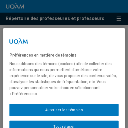
Répertoire des professeures et professeurs
Résultats de recherche pour
« Pratiques spatiales »
Préférences en matière de témoins
Nous utilisons des témoins (cookies) afin de collecter des
informations qui nous permettent d’améliorer votre
Dupuis-Bourret, Andrée-Anne
expérience sur le site, de vous proposer des contenus vidéo,
d’analyser les statistiques de fréquentation, etc. Vous
dupuis-bourret.andree-anne@uqam.ca
pouvez personnaliser votre choix en sélectionnant
« Préférences ».
Pratiques spatiales
Autoriser les témoins
Gilot, Stéphane
Tout refuser