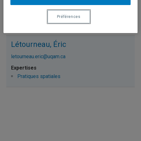
gilot.stephane@uqam.ca
Préférences
Pratiques spatiales
Létourneau, Éric
letourneau.eric@uqam.ca
Pratiques spatiales