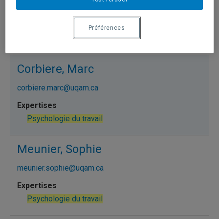
carpentier.joelle@uqam.ca
Préférences
Psychologie du travail
Corbiere, Marc
corbiere.marc@uqam.ca
Psychologie du travail
Meunier, Sophie
meunier.sophie@uqam.ca
Psychologie du travail