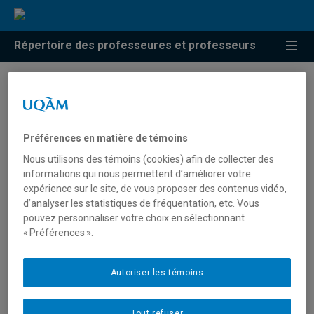
Répertoire des professeures et professeurs
Résultats de recherche pour
« Psychologie du travail »
Préférences en matière de témoins
Nous utilisons des témoins (cookies) afin de collecter des
informations qui nous permettent d’améliorer votre
Bourdeau, Sarah
expérience sur le site, de vous proposer des contenus vidéo,
d’analyser les statistiques de fréquentation, etc. Vous
bourdeau.sarah@uqam.ca
pouvez personnaliser votre choix en sélectionnant
« Préférences ».
Psychologie du travail
Autoriser les témoins
Carpentier, Joëlle
Tout refuser