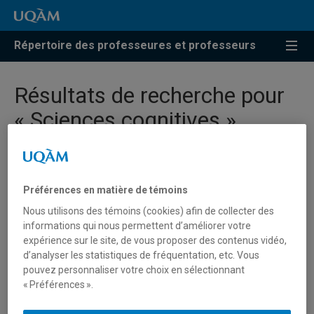
Répertoire des professeures et professeurs
Résultats de recherche pour
« Sciences cognitives »
Audry, Sofian
Préférences en matière de témoins
audry.sofian@uqam.ca
Nous utilisons des témoins (cookies) afin de collecter des
informations qui nous permettent d’améliorer votre
expérience sur le site, de vous proposer des contenus vidéo,
Sciences cognitives
d’analyser les statistiques de fréquentation, etc. Vous
pouvez personnaliser votre choix en sélectionnant
« Préférences ».
de Chantal, Pier-Luc