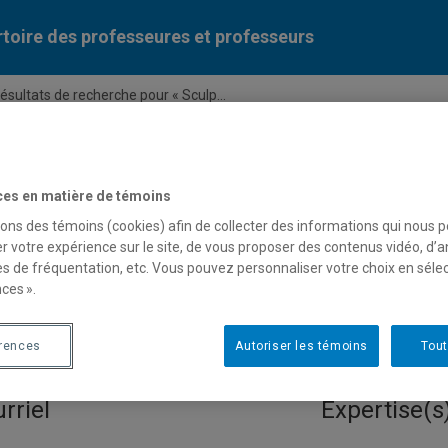
toire des professeures et professeurs
ésultats de recherche pour « Sculp...
Liste des professeures et professeurs par dépa
ces en matière de témoins
sons des témoins (cookies) afin de collecter des informations qui nous 
r votre expérience sur le site, de vous proposer des contenus vidéo, d’a
es de fréquentation, etc. Vous pouvez personnaliser votre choix en séle
ces ».
pour « Sculpture interactive
érences
Autoriser les témoins
Tout
rriel
Expertise(s