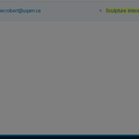
ier.robert@uqam.ca
Sculpture inter