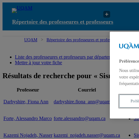
Répertoire des professeures et professeurs
UQAM
Répertoire des professeures et professeurs
Résul
Liste des professeures et professeurs par départements et écoles
Préférence
Mettre à jour votre fiche
Nous utilis
Résultats de recherche pour « Sismologie »
votre expér
fréquentati
Professeur
Courriel
Expert
Darbyshire, Fiona Ann
darbyshire.fiona_ann@uqam.ca
Si
Préf
Forte, Alessandro Marco
forte.alessandro@uqam.ca
Si
Kazemi Nojadeh, Nasser
kazemi_nojadeh.nasser@uqam.ca
Si