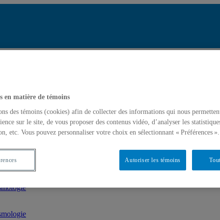
Répertoire des professeu
Chercher par nom ou par exper
tats de recherche pour « Sismologie »
Chercher par nom ou par exper
s en matière de témoins
ons des témoins (cookies) afin de collecter des informations qui nous permetten
ience sur le site, de vous proposer des contenus vidéo, d’analyser les statistique
on, etc. Vous pouvez personnaliser votre choix en sélectionnant « Préférences ».
ise(s)
smologie
érences
Autoriser les témoins
Tout
smologie
smologie