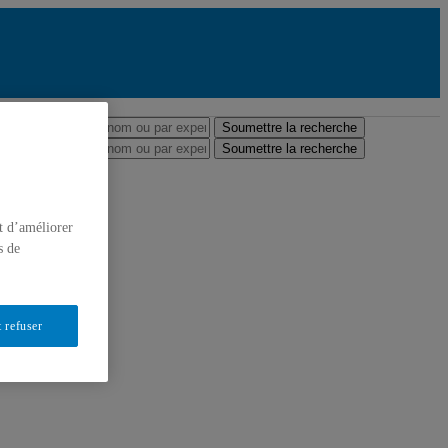
res et professeurs
tise
Soumettre la recherche
tise
Soumettre la recherche
t d’améliorer
s de
 refuser