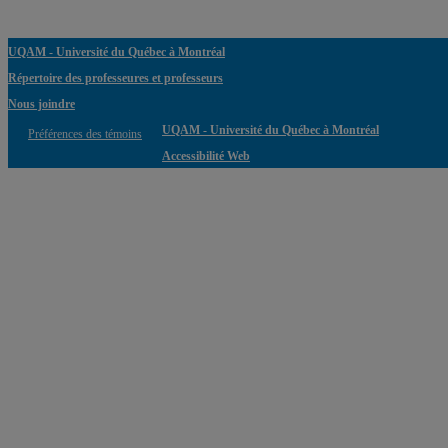
UQAM - Université du Québec à Montréal
Répertoire des professeures et professeurs
Nous joindre
UQAM - Université du Québec à Montréal
Préférences des témoins
Accessibilité Web