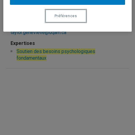
fondamentaux
Préférences
Taylor, Geneviève
taylor.genevieve@uqam.ca
Soutien des besoins psychologiques
fondamentaux