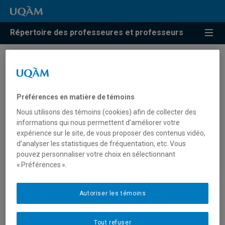
Répertoire des professeures et professeurs
Résultats de recherche pour
« Subsurface terrestre »
Préférences en matière de témoins
Nous utilisons des témoins (cookies) afin de collecter des
informations qui nous permettent d’améliorer votre
Kazemi Nojadeh, Nasser
expérience sur le site, de vous proposer des contenus vidéo,
d’analyser les statistiques de fréquentation, etc. Vous
kazemi_nojadeh.nasser@uqam.ca
pouvez personnaliser votre choix en sélectionnant
« Préférences ».
Subsurface terrestre
Autoriser les témoins
Lazar, Cassandre
Tout refuser