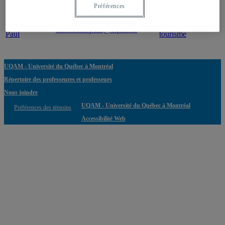
Professeur
Courriel
Expertise(s)
Préférences
Arseneault,
Tendances en
arseneault.paul@uqam.ca
Paul
tourisme
UQAM - Université du Québec à Montréal
Répertoire des professeures et professeurs
Nous joindre
UQAM - Université du Québec à Montréal
Préférences des témoins
Accessibilité Web