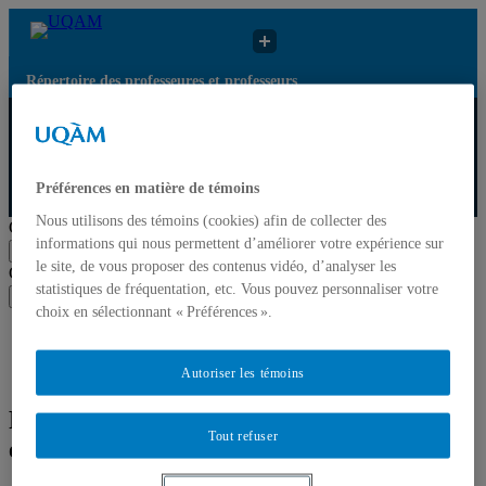
Répertoire des professeures et professeurs
Répertoire des
Résultats de recherche
UQAM
professeures et
pour « Tendances en
professeurs
tourisme »
Préférences en matière de témoins
Répertoire des professeures et professeurs
Nous utilisons des témoins (cookies) afin de collecter des
Chercher par nom ou par expertise
informations qui nous permettent d’améliorer votre expérience sur
Soumettre la recherche
le site, de vous proposer des contenus vidéo, d’analyser les
Chercher par nom ou par expertise
statistiques de fréquentation, etc. Vous pouvez personnaliser votre
Soumettre la recherche
choix en sélectionnant « Préférences ».
Liste des professeures et professeurs par départements et
écoles
Mettre à jour votre fiche
Autoriser les témoins
Résultats de recherche pour « Tendances
Tout refuser
en tourisme »