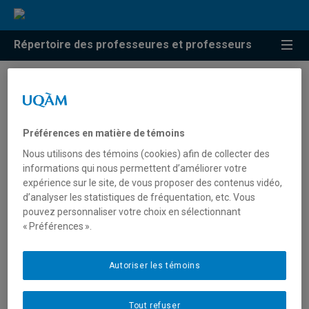
Répertoire des professeures et professeurs
Résultats de recherche pour
« Topologie de contact »
Préférences en matière de témoins
Nous utilisons des témoins (cookies) afin de collecter des
informations qui nous permettent d’améliorer votre
Collin, Olivier
expérience sur le site, de vous proposer des contenus vidéo,
d’analyser les statistiques de fréquentation, etc. Vous
collin.olivier@uqam.ca
pouvez personnaliser votre choix en sélectionnant
« Préférences ».
Topologie de contact
Autoriser les témoins
Tout refuser