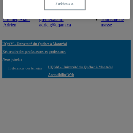
Préférences
Professeur
Courriel
Expertise(s)
Grenier, Alain
grenier.alain-
Tourisme de
Adrien
adrien@uqam.ca
masse
UQAM - Université du Québec à Montréal
Répertoire des professeures et professeurs
Nous joindre
UQAM - Université du Québec à Montréal
Préférences des témoins
Accessibilité Web