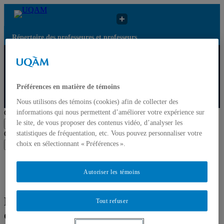
Répertoire des professeures et professeurs
Résultats de
Répertoire des
recherche pour
UQAM
professeures et
« Tourisme de
professeurs
masse »
Préférences en matière de témoins
Nous utilisons des témoins (cookies) afin de collecter des
Répertoire des professeures et professeurs
informations qui nous permettent d’améliorer votre expérience sur
Chercher par nom ou par expertise
le site, de vous proposer des contenus vidéo, d’analyser les
Soumettre la recherche
statistiques de fréquentation, etc. Vous pouvez personnaliser votre
Chercher par nom ou par expertise
choix en sélectionnant « Préférences ».
Soumettre la recherche
Liste des professeures et professeurs par départements et
écoles
Autoriser les témoins
Mettre à jour votre fiche
Résultats de recherche pour « Tourisme
Tout refuser
de masse »