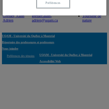
Préférences
Professeur
Courriel
Expertise(s)
Grenier, Alain
grenier.alain-
Tourisme de
Adrien
adrien@uqam.ca
nature
UQAM - Université du Québec à Montréal
Répertoire des professeures et professeurs
Nous joindre
UQAM - Université du Québec à Montréal
Préférences des témoins
Accessibilité Web