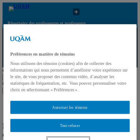
Répertoire des professeures et professeurs
Résultats de
Répertoire des
recherche pour
UQAM
professeures et
« Tourisme de
professeurs
nature »
Préférences en matière de témoins
Nous utilisons des témoins (cookies) afin de collecter des
Répertoire des professeures et professeurs
informations qui nous permettent d’améliorer votre expérience sur
Chercher par nom ou par expertise
le site, de vous proposer des contenus vidéo, d’analyser les
Soumettre la recherche
statistiques de fréquentation, etc. Vous pouvez personnaliser votre
Chercher par nom ou par expertise
choix en sélectionnant « Préférences ».
Soumettre la recherche
Liste des professeures et professeurs par départements et
écoles
Autoriser les témoins
Mettre à jour votre fiche
Résultats de recherche pour « Tourisme
Tout refuser
de nature »