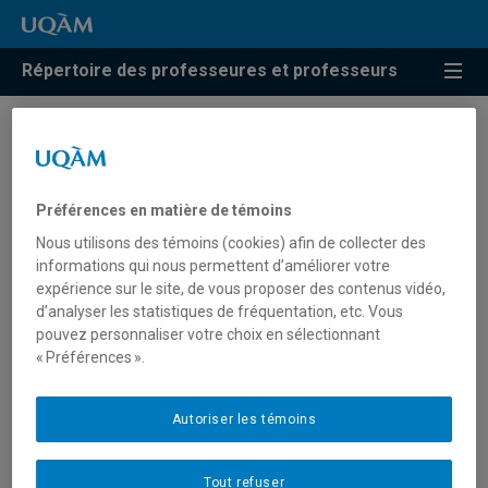
Répertoire des professeures et professeurs
Résultats de recherche pour
« Tourisme social »
Préférences en matière de témoins
Nous utilisons des témoins (cookies) afin de collecter des
informations qui nous permettent d’améliorer votre
Boivin, Maryse
expérience sur le site, de vous proposer des contenus vidéo,
d’analyser les statistiques de fréquentation, etc. Vous
boivin.maryse@uqam.ca
pouvez personnaliser votre choix en sélectionnant
« Préférences ».
Tourisme social
Autoriser les témoins
Jolin, Louis
Tout refuser