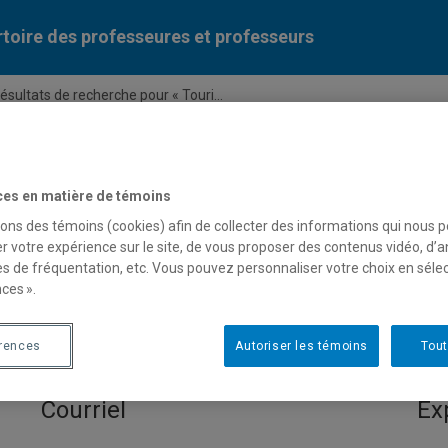
toire des professeures et professeurs
ésultats de recherche pour « Touri...
Liste des professeures et professeurs par dépa
ces en matière de témoins
sons des témoins (cookies) afin de collecter des informations qui nous 
r votre expérience sur le site, de vous proposer des contenus vidéo, d’a
es de fréquentation, etc. Vous pouvez personnaliser votre choix en séle
ces ».
 pour « Tourisme solidaire »
érences
Autoriser les témoins
Tout
Courriel
Ex