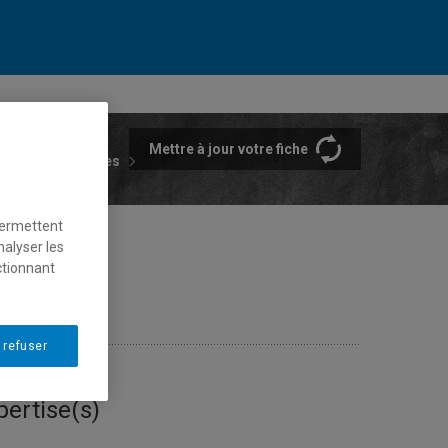
Mettre à jour votre fiche
rtements et écoles
permettent
nalyser les
ctionnant
 refuser
pertise(s)