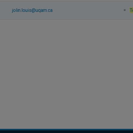
jolin.louis@uqam.ca
T