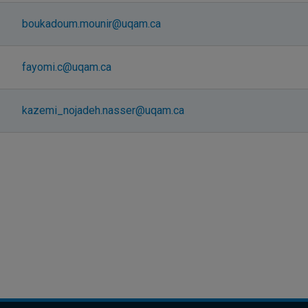
boukadoum.mounir@uqam.ca
fayomi.c@uqam.ca
kazemi_nojadeh.nasser@uqam.ca