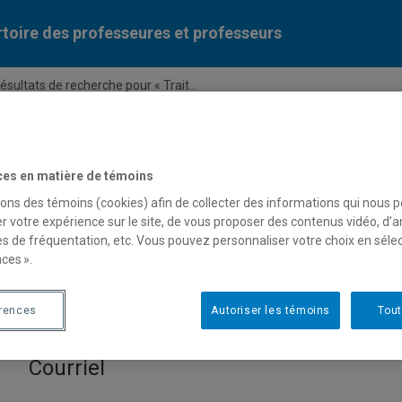
toire des professeures et professeurs
ésultats de recherche pour « Trait...
Liste des professeures et professeurs par dépa
ces en matière de témoins
sons des témoins (cookies) afin de collecter des informations qui nous 
r votre expérience sur le site, de vous proposer des contenus vidéo, d’a
es de fréquentation, etc. Vous pouvez personnaliser votre choix en séle
ces ».
 pour « Traitement du signal
érences
Autoriser les témoins
Tout
Courriel