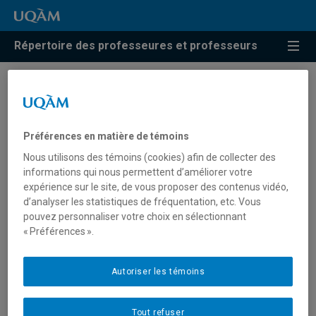
Répertoire des professeures et professeurs
Résultats de recherche pour
« Transformations des
Préférences en matière de témoins
pratiques en services
Nous utilisons des témoins (cookies) afin de collecter des
sociaux »
informations qui nous permettent d’améliorer votre
expérience sur le site, de vous proposer des contenus vidéo,
d’analyser les statistiques de fréquentation, etc. Vous
pouvez personnaliser votre choix en sélectionnant
Gonin, Audrey
« Préférences ».
gonin.audrey@uqam.ca
Autoriser les témoins
Transformations des pratiques en services
Tout refuser