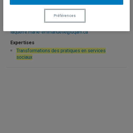
sociaux
Préférences
Laquerre, Marie-Emmanuelle
laquerre.marie-emmanuelle@uqam.ca
Transformations des pratiques en services
sociaux