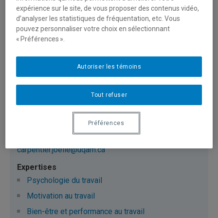
Bien-être et performance au travail
expérience sur le site, de vous proposer des contenus vidéo,
d’analyser les statistiques de fréquentation, etc. Vous
Conciliation travail-vie privée
pouvez personnaliser votre choix en sélectionnant
« Préférences ».
Camus, Annie
Autoriser les témoins
camus.annie@uqam.ca
Tout refuser
Organisation du travail
Préférences
Carpentier, Joëlle
carpentier.joelle@uqam.ca
Psychologie du travail
Motivation au travail
Bien-être et performance au travail