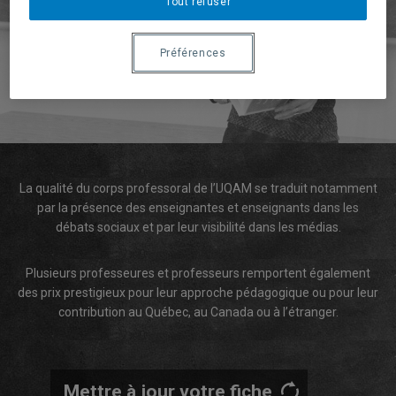
Tout refuser
Préférences
La qualité du corps professoral de l’UQAM se traduit notamment
par la présence des enseignantes et enseignants dans les
débats sociaux et par leur visibilité dans les médias.
Plusieurs professeures et professeurs remportent également
des prix prestigieux pour leur approche pédagogique ou pour leur
contribution au Québec, au Canada ou à l’étranger.
Mettre à jour votre fiche