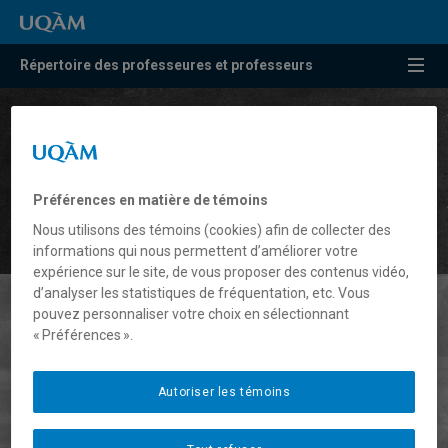
Répertoire des professeures et professeurs
Chercher
par
nom
Préférences en matière de témoins
ou
Liste des professeures et professeurs par
par
Nous utilisons des témoins (cookies) afin de collecter des
départements et écoles
expertise
informations qui nous permettent d’améliorer votre
expérience sur le site, de vous proposer des contenus vidéo,
d’analyser les statistiques de fréquentation, etc. Vous
pouvez personnaliser votre choix en sélectionnant
« Préférences ».
Autoriser les témoins