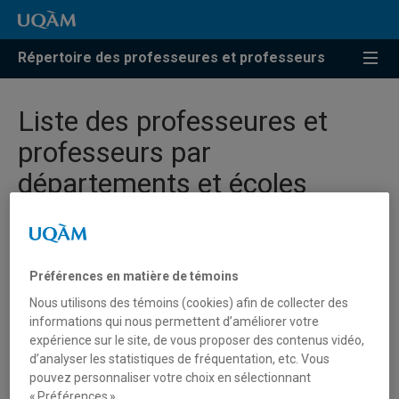
Répertoire des professeures et professeurs
Liste des professeures et
professeurs par
départements et écoles
Département d’éducation et formation spécialisées
Département d’éducation et pédagogie
Préférences en matière de témoins
Nous utilisons des témoins (cookies) afin de collecter des
Département d’études littéraires
informations qui nous permettent d’améliorer votre
Département d’études urbaines et touristiques
expérience sur le site, de vous proposer des contenus vidéo,
d’analyser les statistiques de fréquentation, etc. Vous
Département d’histoire
pouvez personnaliser votre choix en sélectionnant
Département d’histoire de l’art
« Préférences ».