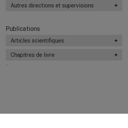
Autres directions et supervisions
Publications
Articles scientifiques
Chapitres de livre
...
Répertoire des professeures et professeurs