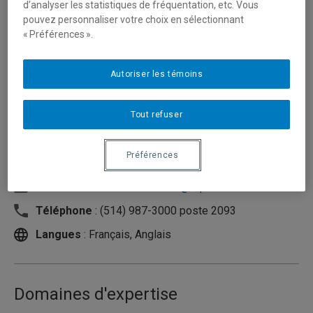
d’analyser les statistiques de fréquentation, etc. Vous
pouvez personnaliser votre choix en sélectionnant
« Préférences ».
Autoriser les témoins
Tout refuser
Préférences
Unité
:
Département des sciences comptables
Courriel
:
caron.marie-andree@uqam.ca
Téléphone
: (514) 987-3000 poste 2093
Langues
: Français, Anglais
Domaines d'expertise