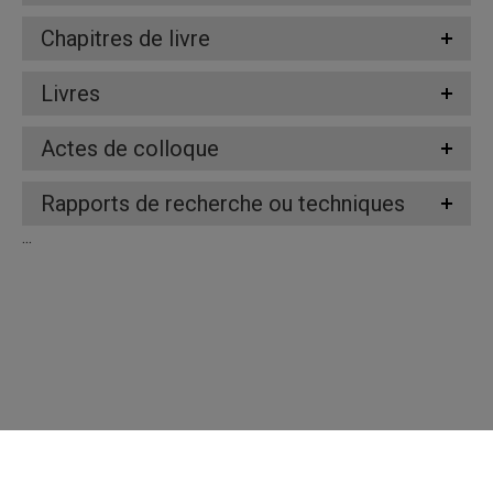
Chapitres de livre
Livres
Actes de colloque
Rapports de recherche ou techniques
...
Répertoire des professeures et professeurs
Nous joindre