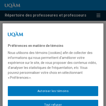
Répertoire des professeures et professeurs
Danielle Maia De Souza
Préférences en matière de témoins
Professeure associée
Nous utilisons des témoins (cookies) afin de collecter des
informations qui nous permettent d’améliorer votre
expérience sur le site, de vous proposer des contenus vidéo,
d’analyser les statistiques de fréquentation, etc. Vous
pouvez personnaliser votre choix en sélectionnant
Unité
:
Département de stratégie, responsabilité
« Préférences ».
sociale et environnementale
Téléphone
: (514) 987-3000 poste 4228
Autoriser les témoins
...
Tout refuser