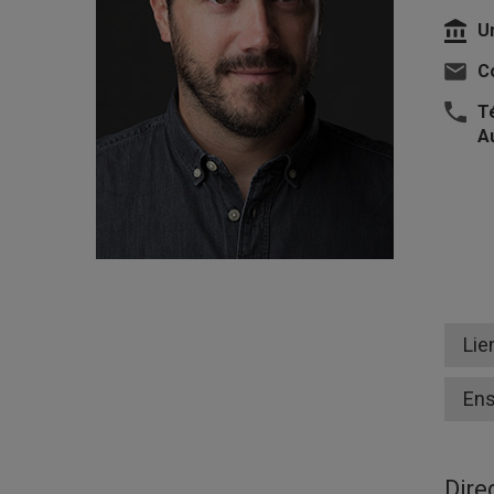
U
Co
T
A
Lie
En
Dire