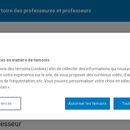
toire des professeures et professeurs
Liste des professeures et professeurs par dépa
ces en matière de témoins
sons des témoins (cookies) afin de collecter des informations qui nous 
r votre expérience sur le site, de vous proposer des contenus vidéo, d’a
es de fréquentation, etc. Vous pouvez personnaliser votre choix en séle
ces ».
n-Philippe Boucher
érences
Autoriser les témoins
Tout
fesseur