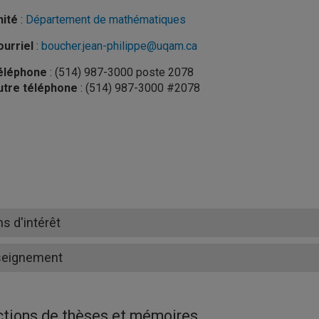
nité
:
Département de mathématiques
urriel
:
boucher.jean-philippe@uqam.ca
éléphone
: (514) 987-3000 poste 2078
utre téléphone
: (514) 987-3000 #2078
ns d'intérêt
seignement
ctions de thèses et mémoires