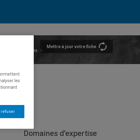
Mettre à jour votre fiche
rtements et écoles
permettent
nalyser les
ctionnant
 refuser
Domaines d'expertise