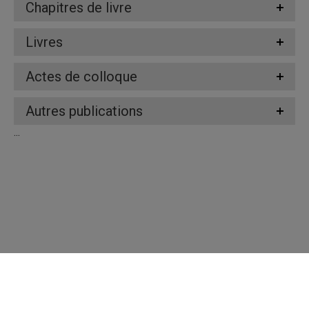
Chapitres de livre
Livres
Actes de colloque
Autres publications
...
Répertoire des professeures et professeurs
Nous joindre
UQAM - Université du Québec à Montréal