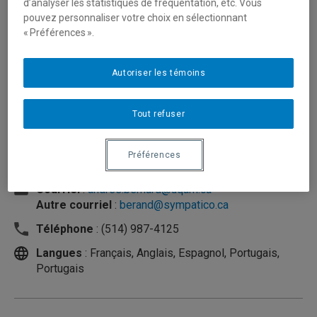
d’analyser les statistiques de fréquentation, etc. Vous
pouvez personnaliser votre choix en sélectionnant
« Préférences ».
Autoriser les témoins
Tout refuser
Préférences
Unité
:
Département d'études littéraires
Courriel
:
andres.bernard@uqam.ca
Autre courriel
:
berand@sympatico.ca
Téléphone
: (514) 987-4125
Langues
: Français, Anglais, Espagnol, Portugais,
Portugais