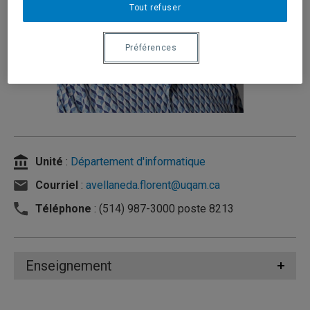
Tout refuser
Préférences
Unité
:
Département d'informatique
Courriel
:
avellaneda.florent@uqam.ca
Téléphone
: (514) 987-3000 poste 8213
Enseignement