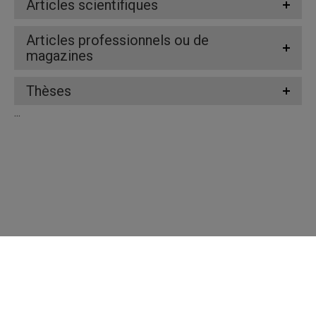
Articles scientifiques
Articles professionnels ou de
magazines
Thèses
...
Répertoire des professeures et professeurs
Nous joindre
UQAM - Université du Québec à Montréal
Préférences des témoins