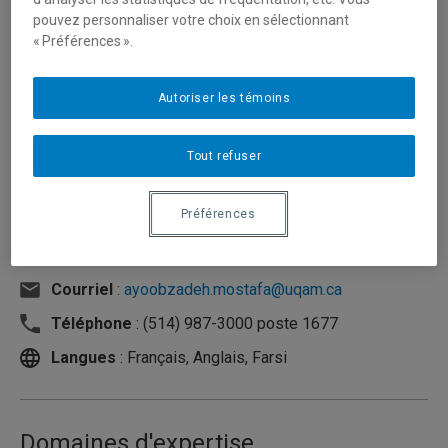
pouvez personnaliser votre choix en sélectionnant
« Préférences ».
Autoriser les témoins
Tout refuser
Préférences
Unité
:
Département d'organisation et ressources
humaines
Courriel
:
ayoobzadeh.mostafa@uqam.ca
Téléphone
: (514) 987-3000 poste 1677
Langues
: Français, Anglais, Farsi
Domaines d'expertise