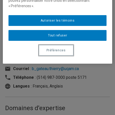
pouvez personnaliser votre choix en sélectionnant
« Préférences ».
Autoriser les témoins
Tout refuser
Préférences
Unité
:
Département de management
Courriel
:
b_gateau.thierry@uqam.ca
Téléphone
: (514) 987-3000 poste 5171
Langues
: Français, Anglais
Domaines d'expertise