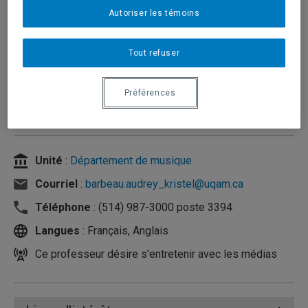
Autoriser les témoins
Tout refuser
Préférences
Unité
:
Département de musique
Courriel
:
barbeau.audrey_kristel@uqam.ca
Téléphone
: (514) 987-3000 poste 3394
Langues
: Français, Anglais
Ce professeur désire s'entretenir avec les médias