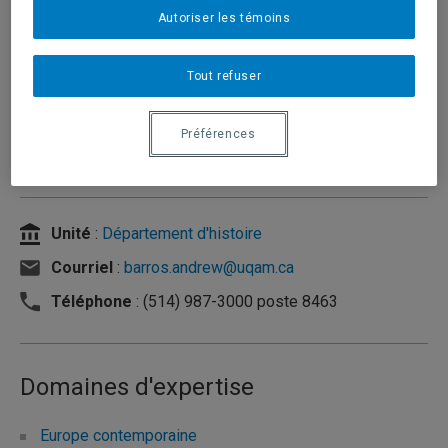
Autoriser les témoins
Tout refuser
Préférences
Unité
:
Département d'histoire
Courriel
:
barros.andrew@uqam.ca
Téléphone
: (514) 987-3000 poste 8463
Domaines d'expertise
Europe contemporaine