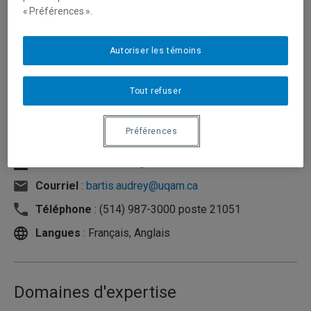
« Préférences ».
Autoriser les témoins
Tout refuser
Préférences
Unité
:
École de Design
Courriel
:
bartis.audrey@uqam.ca
Téléphone
: (514) 987-3000 poste 21051
Langues
: Français, Anglais
Domaines d'expertise