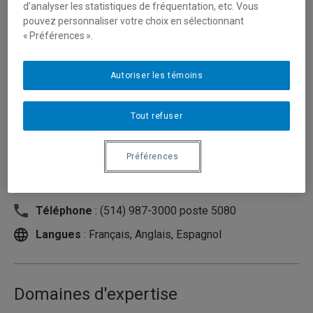
d’analyser les statistiques de fréquentation, etc. Vous
pouvez personnaliser votre choix en sélectionnant
« Préférences ».
Autoriser les témoins
Tout refuser
Préférences
Unité
:
Département d'études urbaines et touristiques
Courriel
:
belanger.helene@uqam.ca
Téléphone
: (514) 987-3000 poste 5080
Langues
: Français, Anglais, Espagnol
Domaines d'expertise