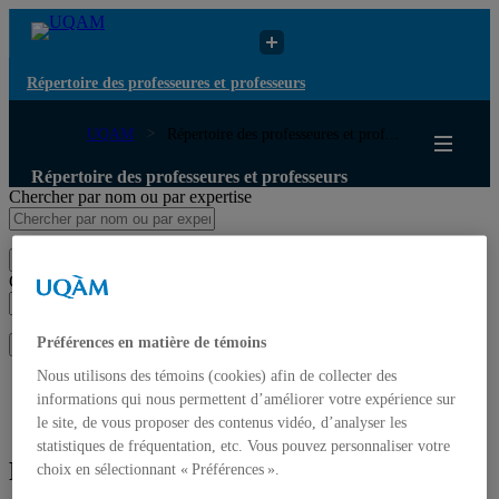
Répertoire des professeures et professeurs
UQAM
Répertoire des professeures et prof...
Répertoire des professeures et professeurs
Chercher par nom ou par expertise
Soumettre la recherche
Chercher par nom ou par expertise
Préférences en matière de témoins
Soumettre la recherche
Nous utilisons des témoins (cookies) afin de collecter des
Liste des professeures et professeurs par départements et
informations qui nous permettent d’améliorer votre expérience sur
écoles
le site, de vous proposer des contenus vidéo, d’analyser les
Mettre à jour votre fiche
statistiques de fréquentation, etc. Vous pouvez personnaliser votre
Philippa Bell
choix en sélectionnant « Préférences ».