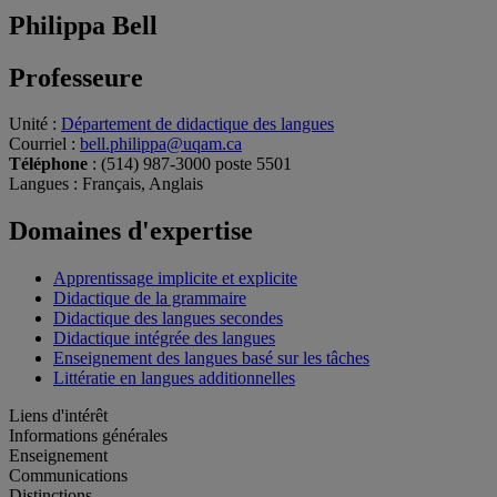
Philippa Bell
Professeure
Unité
:
Département de didactique des langues
Courriel
:
bell.philippa@uqam.ca
Téléphone
: (514) 987-3000 poste 5501
Langues
: Français, Anglais
Domaines d'expertise
Apprentissage implicite et explicite
Didactique de la grammaire
Didactique des langues secondes
Didactique intégrée des langues
Enseignement des langues basé sur les tâches
Littératie en langues additionnelles
Liens d'intérêt
Informations générales
Enseignement
Communications
Distinctions