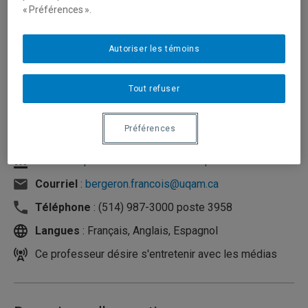
« Préférences ».
Autoriser les témoins
Tout refuser
Préférences
Unité
:
Département de mathématiques
Courriel
:
bergeron.francois@uqam.ca
Téléphone
: (514) 987-3000 poste 3958
Langues
: Français, Anglais, Espagnol
Ce professeur désire s'entretenir avec les médias