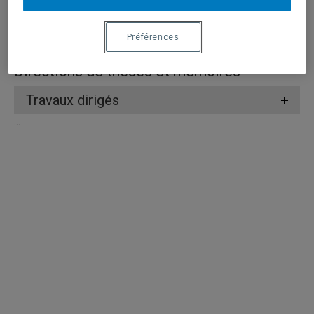
Enseignement
Préférences
Directions de thèses et mémoires
Travaux dirigés
...