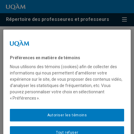
Répertoire des professeures et professeurs
Gabriel-Arnaud Berthold
Préférences en matière de témoins
Professeur
Nous utilisons des témoins (cookies) afin de collecter des
informations qui nous permettent d’améliorer votre
expérience sur le site, de vous proposer des contenus vidéo,
d’analyser les statistiques de fréquentation, etc. Vous
pouvez personnaliser votre choix en sélectionnant
Unité
:
Département des sciences juridiques
« Préférences ».
Courriel
:
berthold.gabriel-arnaud@uqam.ca
Téléphone
: (514) 987-3000 poste 4399
Autoriser les témoins
Tout refuser